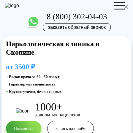
×
8 (800) 302-04-03
заказать обратный звонок
Наркологическая клиника в
Отправить резюме
Запись на приём
Скопине
Ваше имя
Ваше имя
от
3500 ₽
+
Вызов врача за 30 - 50 минут
Ваша заявка
+
Гарантируем анонимность
+
Круглосуточно, без выходных
отправлена
Ваш телефон
Ваш телефон
1000+
довольных пациентов
Наш врач свяжется с вами в самое
ближайшее время!
Позвонить
Запись на приём