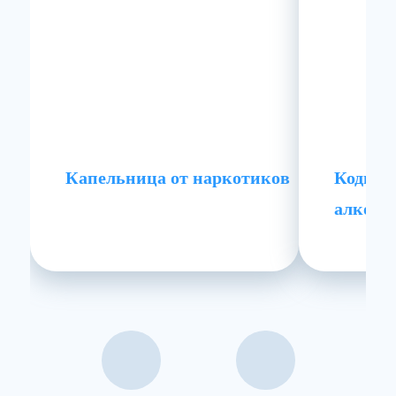
Капельница от наркотиков
Кодиро
алкого