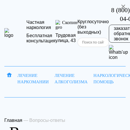
×
8 (800)
04-
Круглосуточно
Частная
Скопин
(без
наркология
заказат
выходных)
обратн
Трудовая
Бесплатная
звонок
улица, 43
консультация
Запись
Отправить
ЛЕЧЕНИЕ
ЛЕЧЕНИЕ
НАРКОЛОГИЧЕС
НАРКОМАНИИ
АЛКОГОЛИЗМА
ПОМОЩЬ
на
резюме
Ваша
приём
заявка
Ваше имя
Главная
—
Вопросы-ответы