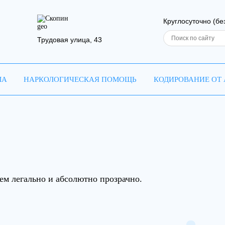
Скопин
Круглосуточно (бе
Трудовая улица, 43
МА
НАРКОЛОГИЧЕСКАЯ ПОМОЩЬ
КОДИРОВАНИЕ ОТ
приём
 резюме
Ваш телефон
Ваш телефон
аша заявка отправле
м легально и абсолютно прозрачно.
врач свяжется с вами в самое ближайшее в