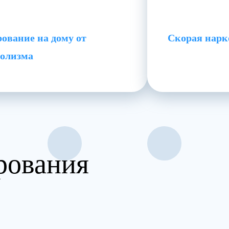
ование на дому от
Скорая нарк
голизма
рования