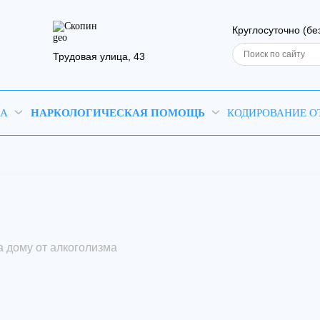
Скопин
Круглосуточно (бе
Трудовая улица, 43
МА
НАРКОЛОГИЧЕСКАЯ ПОМОЩЬ
КОДИРОВАНИЕ О
приём
 резюме
Ваш телефон
Ваш телефон
аша заявка отправле
 дому от алкоголизма
врач свяжется с вами в самое ближайшее в