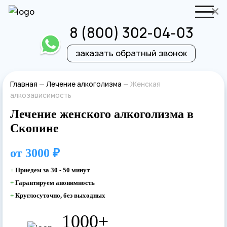
×
8 (800) 302-04-03
заказать обратный звонок
Отправить резюме
Запись на приём
Главная
—
Лечение алкоголизма
—
Женская
алкозависимость
Ваше имя
Ваше имя
Лечение женского алкоголизма в
Скопине
Ваша заявка
от
3000 ₽
отправлена
Ваш телефон
+
Приедем за 30 - 50 минут
Ваш телефон
+
Гарантируем анонимность
+
Круглосуточно, без выходных
Наш врач свяжется с вами в самое
ближайшее время!
1000+