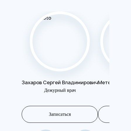
Захаров Сергей Владимирович
Метелева Ол
Дежурный врач
Психот
Записаться
Запис