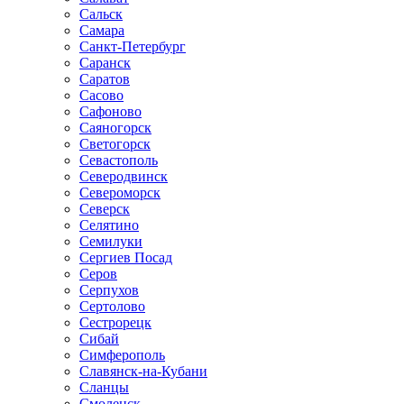
Сальск
Самара
Санкт-Петербург
Саранск
Саратов
Сасово
Сафоново
Саяногорск
Светогорск
Севастополь
Северодвинск
Североморск
Северск
Селятино
Семилуки
Сергиев Посад
Серов
Серпухов
Сертолово
Сестрорецк
Сибай
Симферополь
Славянск-на-Кубани
Сланцы
Смоленск