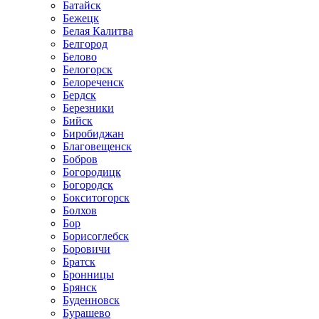
Батайск
Бежецк
Белая Калитва
Белгород
Белово
Белогорск
Белореченск
Бердск
Березники
Бийск
Биробиджан
Благовещенск
Бобров
Богородицк
Богородск
Бокситогорск
Болхов
Бор
Борисоглебск
Боровичи
Братск
Бронницы
Брянск
Буденновск
Бурашево