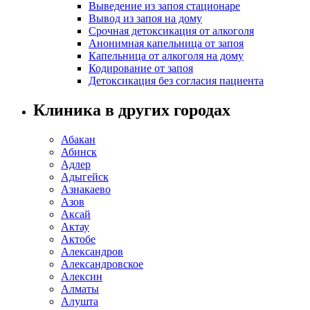
Выведение из запоя стационаре
Вывод из запоя на дому
Срочная детоксикация от алкоголя
Анонимная капельница от запоя
Капельница от алкоголя на дому
Кодирование от запоя
Детоксикация без согласия пациента
Клиника в других городах
Абакан
Абинск
Адлер
Адыгейск
Азнакаево
Азов
Аксай
Актау
Актобе
Александров
Александровское
Алексин
Алматы
Алушта