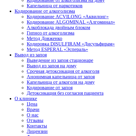
Кодирование от алкоголизма на дому
Капельница от наркотиков
Кодирование от алкоголизма
Кодирование ACVILONG «Аквилонг»
Кодирование ALGOMINAL «Алгоминал»
Алкоблокада двойным блоком
Гипноз от алкоголизма
Метод Довженко
Кодировка DISULFIRAM «Дисульфирам»
Метод ESPERAL «Эспераль»
Вывод из запоя
Выведение из запоя стационаре
Вывод из запоя на дому
Срочная детоксикация от алкоголя
Анонимная капельница от запоя
Капельница от алкоголя на дому
Кодирование от запоя
Детоксикация без согласия пациента
О клинике
Цена
Врачи
О нас
Отзывы
Контакты
Лицензии