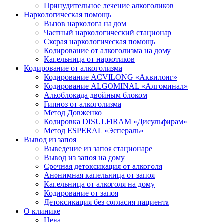
Принудительное лечение алкоголиков
Наркологическая помощь
Вызов нарколога на дом
Частный наркологический стационар
Скорая наркологическая помощь
Кодирование от алкоголизма на дому
Капельница от наркотиков
Кодирование от алкоголизма
Кодирование ACVILONG «Аквилонг»
Кодирование ALGOMINAL «Алгоминал»
Алкоблокада двойным блоком
Гипноз от алкоголизма
Метод Довженко
Кодировка DISULFIRAM «Дисульфирам»
Метод ESPERAL «Эспераль»
Вывод из запоя
Выведение из запоя стационаре
Вывод из запоя на дому
Срочная детоксикация от алкоголя
Анонимная капельница от запоя
Капельница от алкоголя на дому
Кодирование от запоя
Детоксикация без согласия пациента
О клинике
Цена