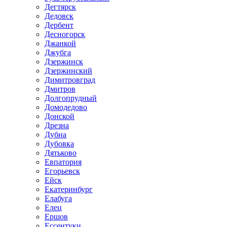
Дегтярск
Дедовск
Дербент
Десногорск
Джанкой
Джубга
Дзержинск
Дзержинский
Димитровград
Дмитров
Долгопрудный
Домодедово
Донской
Дрезна
Дубна
Дубовка
Дятьково
Евпатория
Егорьевск
Ейск
Екатеринбург
Елабуга
Елец
Ершов
Ессентуки