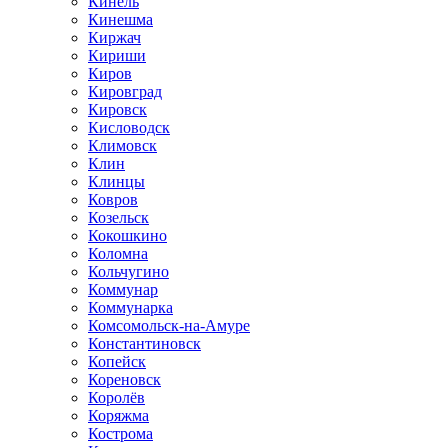
Кинель
Кинешма
Киржач
Кириши
Киров
Кировград
Кировск
Кисловодск
Климовск
Клин
Клинцы
Ковров
Козельск
Кокошкино
Коломна
Кольчугино
Коммунар
Коммунарка
Комсомольск-на-Амуре
Константиновск
Копейск
Кореновск
Королёв
Коряжма
Кострома