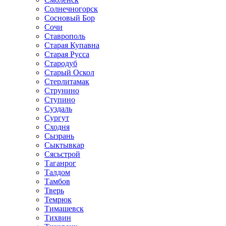
Солнечногорск
Сосновый Бор
Сочи
Ставрополь
Старая Купавна
Старая Русса
Стародуб
Старый Оскол
Стерлитамак
Струнино
Ступино
Суздаль
Сургут
Сходня
Сызрань
Сыктывкар
Сясьстрой
Таганрог
Талдом
Тамбов
Тверь
Темрюк
Тимашевск
Тихвин