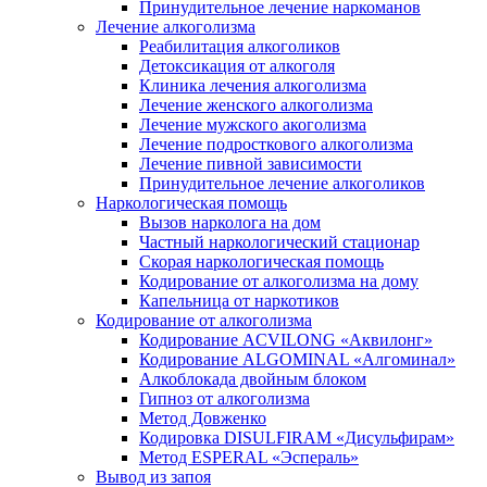
Принудительное лечение наркоманов
Лечение алкоголизма
Реабилитация алкоголиков
Детоксикация от алкоголя
Клиника лечения алкоголизма
Лечение женского алкоголизма
Лечение мужского акоголизма
Лечение подросткового алкоголизма
Лечение пивной зависимости
Принудительное лечение алкоголиков
Наркологическая помощь
Вызов нарколога на дом
Частный наркологический стационар
Скорая наркологическая помощь
Кодирование от алкоголизма на дому
Капельница от наркотиков
Кодирование от алкоголизма
Кодирование ACVILONG «Аквилонг»
Кодирование ALGOMINAL «Алгоминал»
Алкоблокада двойным блоком
Гипноз от алкоголизма
Метод Довженко
Кодировка DISULFIRAM «Дисульфирам»
Метод ESPERAL «Эспераль»
Вывод из запоя