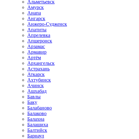
Альметьевск
Амурск
Анапа
Ангарск
Анжеро-Судженск
Апатиты
Апрелевка
Апшеронск
Арзамас
Армавир
Артём
Архангельск
Астрахань
Аткарск
Ахтубинск
Ачинск
Ашхабад
Бавлы
Баку
Балабаново
Балаково
Балахна
Балашиха
Балтийск
Барнаул