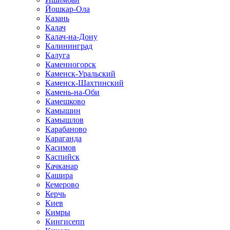
Йошкар-Ола
Казань
Калач
Калач-на-Дону
Калининград
Калуга
Каменногорск
Каменск-Уральский
Каменск-Шахтинский
Камень-на-Оби
Камешково
Камышин
Камышлов
Карабаново
Караганда
Касимов
Каспийск
Качканар
Кашира
Кемерово
Керчь
Киев
Кимры
Кингисепп