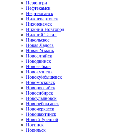
Нерюнгри
Нефтекамск
Нефтеюганск
Нижневартовск
Нижнекамск
Нижний Новгород
Нижний Тагил
Никольское
Новая Ладога
Новая Усмань
Новоалтайск
Новодвинск
Новозыбков
Новокузнецк
Новокуйбышевск
Новомосковск
Новороссийск
Новосибирск
Новоульяновск
Новочебоксарск
Новочеркасск
Новошахтинск
Новый Уренгой
Ногинск
Норильск