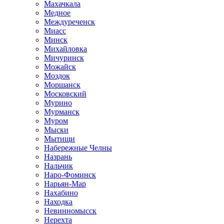
Махачкала
Медное
Междуреченск
Миасс
Минск
Михайловка
Мичуринск
Можайск
Моздок
Моршанск
Московский
Мурино
Мурманск
Муром
Мыски
Мытищи
Набережные Челны
Назрань
Нальчик
Наро-Фоминск
Нарьян-Мар
Нахабино
Находка
Невинномысск
Нерехта