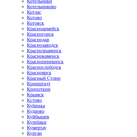
Котельники
Котельниково
Котлас
Котово
Котовск
Красноармейск
Красногорск
Краснодар
Краснозаводск
Краснознаменск
Краснокаменск
Красноперекопск
Краснослободск
Красноярск
Красный Сулин
Кронштадт
Кропоткин
Крымск
Кстово
Кубинка
Кудрово
Куйбышев
Кулебаки
Кумертау
Курган