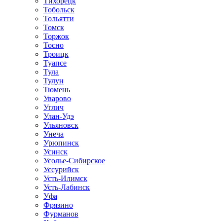
Тихорецк
Тобольск
Тольятти
Томск
Торжок
Тосно
Троицк
Туапсе
Тула
Тулун
Тюмень
Уварово
Углич
Улан-Удэ
Ульяновск
Унеча
Урюпинск
Усинск
Усолье-Сибирское
Уссурийск
Усть-Илимск
Усть-Лабинск
Уфа
Фрязино
Фурманов