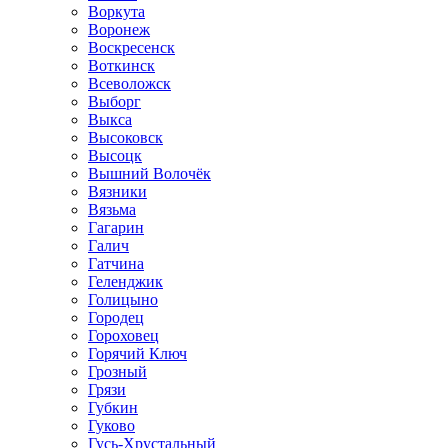
Воркута
Воронеж
Воскресенск
Воткинск
Всеволожск
Выборг
Выкса
Высоковск
Высоцк
Вышний Волочёк
Вязники
Вязьма
Гагарин
Галич
Гатчина
Геленджик
Голицыно
Городец
Гороховец
Горячий Ключ
Грозный
Грязи
Губкин
Гуково
Гусь-Хрустальный