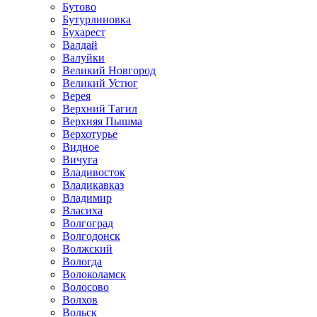
Бутово
Бутурлиновка
Бухарест
Валдай
Валуйки
Великий Новгород
Великий Устюг
Верея
Верхний Тагил
Верхняя Пышма
Верхотурье
Видное
Вичуга
Владивосток
Владикавказ
Владимир
Власиха
Волгоград
Волгодонск
Волжский
Вологда
Волоколамск
Волосово
Волхов
Вольск