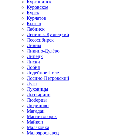
Курганинск
Куровское
Курск
Курчатов
Кызыл
Лабинск
Ленинск-Кузнецкий
Лесосибирск
Ливны
Ликино-Дулёво
Липецк
Лиски
Лобня
Лодейное Поле
Лосино-Петровский
Луга
Луховицы
Лыткарино
Люберцы
Людиново
Магадан
Магнитогорск
Майкоп
Малаховка
Малоярославец