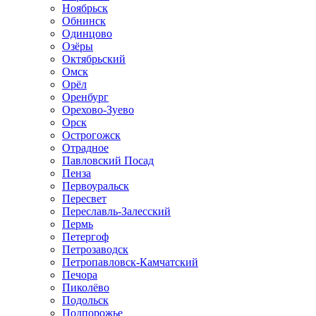
Ноябрьск
Обнинск
Одинцово
Озёры
Октябрьский
Омск
Орёл
Оренбург
Орехово-Зуево
Орск
Острогожск
Отрадное
Павловский Посад
Пенза
Первоуральск
Пересвет
Переславль-Залесский
Пермь
Петергоф
Петрозаводск
Петропавловск-Камчатский
Печора
Пиколёво
Подольск
Подпорожье