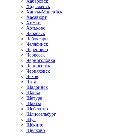
Хабаровск
Хадыженск
Ханты-Мансийск
Хасавюрт
Химки
Хотьково
Чапаевск
Чебоксары
Челябинск
Череповец
Черкесск
Черноголовка
Черногорск
Черняховск
Чехов
Чита
Шадринск
Шарья
Шатура
Шахты
Шебекино
Шлиссельбург
Шуя
Щёкино
Щёлково