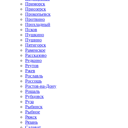
Приморск
Приозерск
Прокопьевск
Протвино
Прохладный
Псков
Пушкино
Пущино
Пятигорск
Раменское
Рассказово
Редкино
Реутов
Ржев
Рославль
Россошь
Ростов-на-Дону
Рошаль
Рубцовск
Руза
Рыбинск
Рыбное
Ряжск
Рязань
Салават