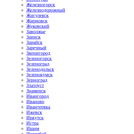
Железногорск
Железнодорожный
Жигулевск
Жирновск
Жуковский
Заволжье
Заинск
Зарайск
Заречный
Звенигород
Зеленогорск
Зеленоград
Зеленодольск
Зеленокумск
Зерноград
Златоуст
Знаменск
Ивангород
Иваново
Ивантеевка
Ижевск
Иркутск
Истра
Ишим
Ишимбай