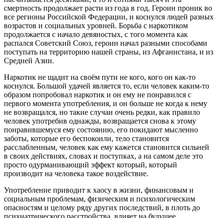
смертность продолжает расти из года в год. Героин проник во
все регионы Российской Федерации, и коснулся людей разных
возрастов и социальных уровней. Борьба с наркотиком
продолжается с начало девяностых, c того момента как
распался Советский Союз, героин начал разными способами
поступать на территорию нашей страны, из Афганистана, и из
Средней Азии.
Наркотик не щадит на своём пути не кого, кого он как-то
коснулся. Большой удачей является то, если человек каким-то
образом попробовал наркотик и он ему не понравился с
первого момента употребления, и он больше не когда к нему
не возвращался, но такие случаи очень редки, как правило
человек употребив однажды, возвращается снова к этому
понравившемуся ему состоянию, его покидают мысленно
заботы, которые его беспокоили, тело становится
расслабленным, человек как ему кажется становится сильней
в своих действиях, словах и поступках, а на самом деле это
просто одурманивающий эффект который, который
производит на человека такое воздействие.
Употребление приводит к хаосу в жизни, финансовым и
социальным проблемам, физическим и психологическим
опасностям и целому ряду других последствий, в плоть до
психиатрического расстройства, влияет на будущее