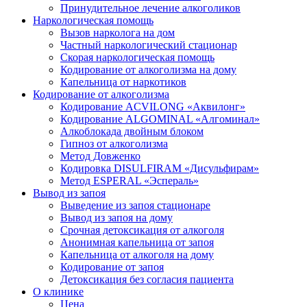
Принудительное лечение алкоголиков
Наркологическая помощь
Вызов нарколога на дом
Частный наркологический стационар
Скорая наркологическая помощь
Кодирование от алкоголизма на дому
Капельница от наркотиков
Кодирование от алкоголизма
Кодирование ACVILONG «Аквилонг»
Кодирование ALGOMINAL «Алгоминал»
Алкоблокада двойным блоком
Гипноз от алкоголизма
Метод Довженко
Кодировка DISULFIRAM «Дисульфирам»
Метод ESPERAL «Эспераль»
Вывод из запоя
Выведение из запоя стационаре
Вывод из запоя на дому
Срочная детоксикация от алкоголя
Анонимная капельница от запоя
Капельница от алкоголя на дому
Кодирование от запоя
Детоксикация без согласия пациента
О клинике
Цена