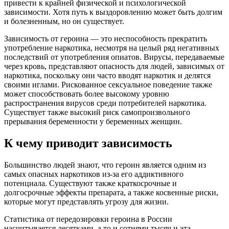
привести к крайней физической и психологической
зависимости. Хотя путь к выздоровлению может быть долгим
и болезненным, но он существует.
Зависимость от героина — это неспособность прекратить
употребление наркотика, несмотря на целый ряд негативных
последствий от употребления опиатов. Вирусы, передаваемые
через кровь, представляют опасность для людей, зависимых от
наркотика, поскольку они часто вводят наркотик и делятся
своими иглами. Рискованное сексуальное поведение также
может способствовать более высокому уровню
распространения вирусов среди потребителей наркотика.
Существует также высокий риск самопроизвольного
прерывания беременности у беременных женщин.
К чему приводит зависимость
Большинство людей знают, что героин является одним из
самых опасных наркотиков из-за его аддиктивного
потенциала. Существуют также краткосрочные и
долгосрочные эффекты препарата, а также косвенные риски,
которые могут представлять угрозу для жизни.
Статистика от передозировки героина в России
насчитывается десятками, а то и сотнями тысяч и эта