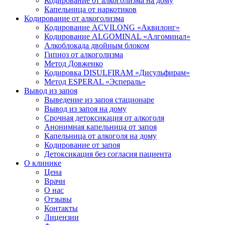
Кодирование от алкоголизма на дому
Капельница от наркотиков
Кодирование от алкоголизма
Кодирование ACVILONG «Аквилонг»
Кодирование ALGOMINAL «Алгоминал»
Алкоблокада двойным блоком
Гипноз от алкоголизма
Метод Довженко
Кодировка DISULFIRAM «Дисульфирам»
Метод ESPERAL «Эспераль»
Вывод из запоя
Выведение из запоя стационаре
Вывод из запоя на дому
Срочная детоксикация от алкоголя
Анонимная капельница от запоя
Капельница от алкоголя на дому
Кодирование от запоя
Детоксикация без согласия пациента
О клинике
Цена
Врачи
О нас
Отзывы
Контакты
Лицензии