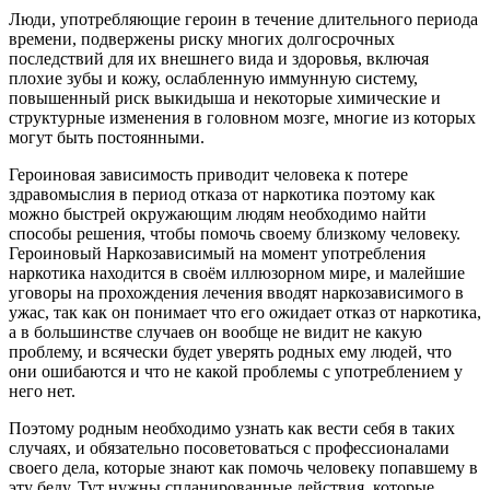
Люди, употребляющие героин в течение длительного периода
времени, подвержены риску многих долгосрочных
последствий для их внешнего вида и здоровья, включая
плохие зубы и кожу, ослабленную иммунную систему,
повышенный риск выкидыша и некоторые химические и
структурные изменения в головном мозге, многие из которых
могут быть постоянными.
Героиновая зависимость приводит человека к потере
здравомыслия в период отказа от наркотика поэтому как
можно быстрей окружающим людям необходимо найти
способы решения, чтобы помочь своему близкому человеку.
Героиновый Наркозависимый на момент употребления
наркотика находится в своём иллюзорном мире, и малейшие
уговоры на прохождения лечения вводят наркозависимого в
ужас, так как он понимает что его ожидает отказ от наркотика,
а в большинстве случаев он вообще не видит не какую
проблему, и всячески будет уверять родных ему людей, что
они ошибаются и что не какой проблемы с употреблением у
него нет.
Поэтому родным необходимо узнать как вести себя в таких
случаях, и обязательно посоветоваться с профессионалами
своего дела, которые знают как помочь человеку попавшему в
эту беду. Тут нужны спланированные действия, которые