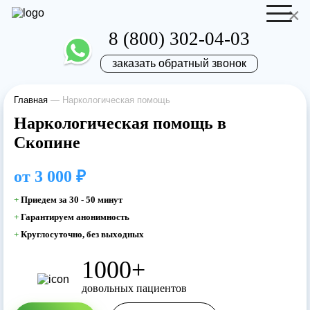
×
8 (800) 302-04-03
заказать обратный звонок
Главная
—
Наркологическая помощь
Отправить резюме
Запись на приём
Наркологическая помощь в
Скопине
Ваше имя
Ваше имя
от
3 000 ₽
Ваша заявка
+
Приедем за 30 - 50 минут
+
Гарантируем анонимность
отправлена
Ваш телефон
+
Круглосуточно, без выходных
Ваш телефон
1000+
Наш врач свяжется с вами в самое
довольных пациентов
ближайшее время!