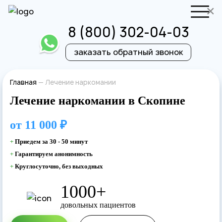
×
8 (800) 302-04-03
заказать обратный звонок
Отправить резюме
Запись на приём
Главная
—
Лечение наркомании
Лечение наркомании в Скопине
Ваше имя
Ваше имя
от
11 000 ₽
Ваша заявка
+
Приедем за 30 - 50 минут
+
Гарантируем анонимность
отправлена
Ваш телефон
+
Круглосуточно, без выходных
Ваш телефон
1000+
Наш врач свяжется с вами в самое
довольных пациентов
ближайшее время!