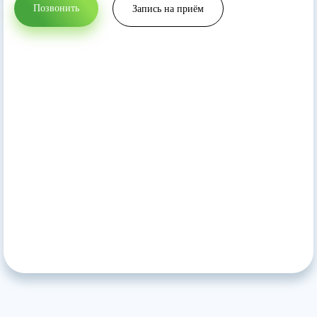
Позвонить
Запись на приём
Прикрепить файл
Запись на приём
Вернуться на главную
Отправить резюме
Нажимая кнопку 'Запись на приём' вы соглашаетесь
с
политикой конфеденциальности
данного сайта
Нажимая кнопку 'Отправить резюме' вы соглашаетесь
с
политикой конфеденциальности
данного сайта