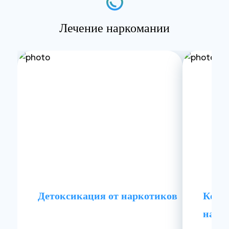
Лечение наркомании
Детоксикация от наркотиков
Комп
нарк