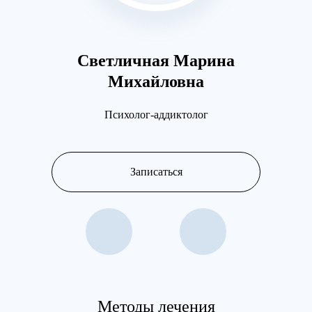
Светличная Марина
Разу
Михайловна
Психолог-аддиктолог
Записаться
Методы лечения