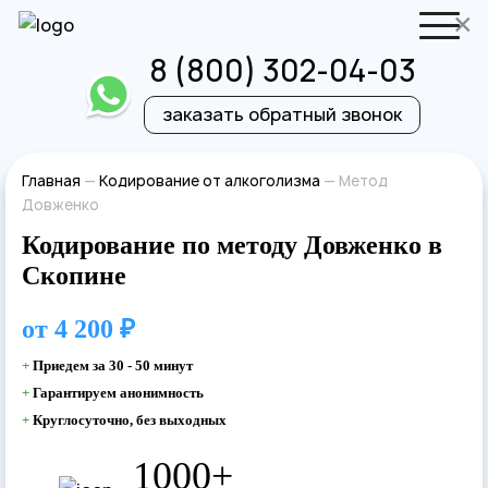
×
8 (800) 302-04-03
заказать обратный звонок
Отправить резюме
Запись на приём
Главная
—
Кодирование от алкоголизма
—
Метод
Довженко
Ваше имя
Ваше имя
Кодирование по методу Довженко в
Скопине
Ваша заявка
от
4 200 ₽
отправлена
Ваш телефон
+
Приедем за 30 - 50 минут
Ваш телефон
+
Гарантируем анонимность
+
Круглосуточно, без выходных
Наш врач свяжется с вами в самое
ближайшее время!
1000+